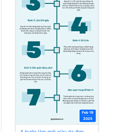
Feb 19
2025
5 bước làm mới giày da đơn