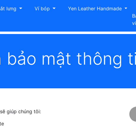
ắt lưng
Ví bóp
Yen Leather Handmade
B
v
 tin
 bảo mật thông t
 sẽ giúp chúng tôi:
ite