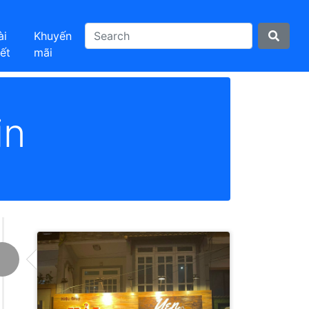
ài
Khuyến
iết
mãi
in