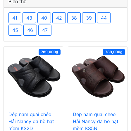
Biến thể
41
43
40
42
38
39
44
45
46
47
789,000₫
789,000₫
Dép nam quai chéo
Dép nam quai chéo
Hải Nancy da bò hạt
Hải Nancy da bò hạt
mềm KS2D
mềm KS5N