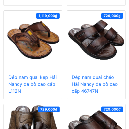
1,119,000₫
729,000₫
Dép nam quai kẹp Hải
Dép nam quai chéo
Nancy da bò cao cấp
Hải Nancy da bò cao
L112N
cấp 46747N
729,000₫
729,000₫