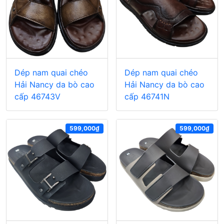
Dép nam quai chéo
Dép nam quai chéo
Hải Nancy da bò cao
Hải Nancy da bò cao
cấp 46743V
cấp 46741N
599,000₫
599,000₫