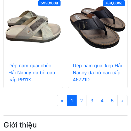
599,000₫
789,000₫
Dép nam quai chéo
Dép nam quai kẹp Hải
Hải Nancy da bò cao
Nancy da bò cao cấp
cấp PR11X
46721D
«
1
2
3
4
5
»
Giới thiệu