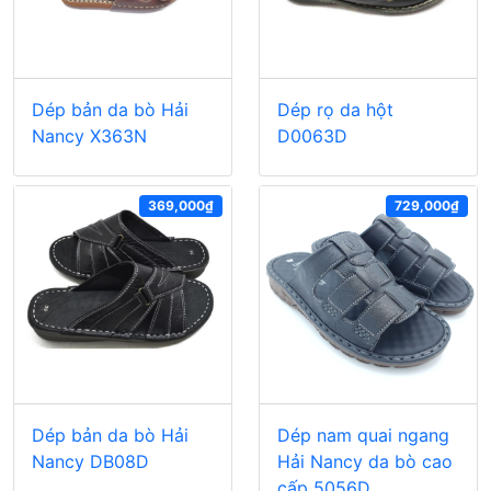
Dép bản da bò Hải
Dép rọ da hột
Nancy X363N
D0063D
369,000₫
729,000₫
Dép bản da bò Hải
Dép nam quai ngang
Nancy DB08D
Hải Nancy da bò cao
cấp 5056D