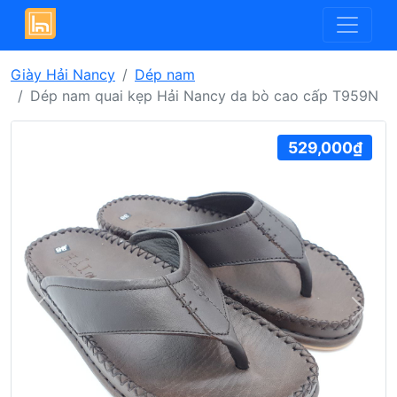
Giày Hải Nancy
Dép nam
Dép nam quai kẹp Hải Nancy da bò cao cấp T959N
529,000₫
Previous
Next