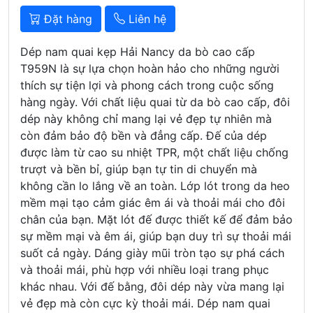
Đặt hàng
Liên hệ
Dép nam quai kẹp Hải Nancy da bò cao cấp
T959N là sự lựa chọn hoàn hảo cho những người
thích sự tiện lợi và phong cách trong cuộc sống
hàng ngày. Với chất liệu quai từ da bò cao cấp, đôi
dép này không chỉ mang lại vẻ đẹp tự nhiên mà
còn đảm bảo độ bền và đẳng cấp. Đế của dép
được làm từ cao su nhiệt TPR, một chất liệu chống
trượt và bền bỉ, giúp bạn tự tin di chuyển mà
không cần lo lắng về an toàn. Lớp lót trong da heo
mềm mại tạo cảm giác êm ái và thoải mái cho đôi
chân của bạn. Mặt lót đế được thiết kế để đảm bảo
sự mềm mại và êm ái, giúp bạn duy trì sự thoải mái
suốt cả ngày. Dáng giày mũi tròn tạo sự phá cách
và thoải mái, phù hợp với nhiều loại trang phục
khác nhau. Với đế bằng, đôi dép này vừa mang lại
vẻ đẹp mà còn cực kỳ thoải mái. Dép nam quai