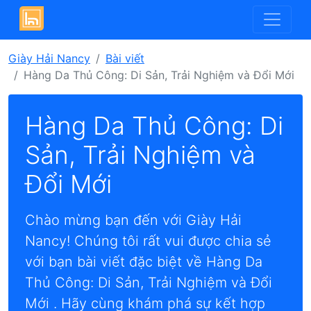
Giày Hải Nancy
Bài viết
Hàng Da Thủ Công: Di Sản, Trải Nghiệm và Đổi Mới
Hàng Da Thủ Công: Di
Sản, Trải Nghiệm và
Đổi Mới
Chào mừng bạn đến với Giày Hải
Nancy! Chúng tôi rất vui được chia sẻ
với bạn bài viết đặc biệt về Hàng Da
Thủ Công: Di Sản, Trải Nghiệm và Đổi
Mới . Hãy cùng khám phá sự kết hợp