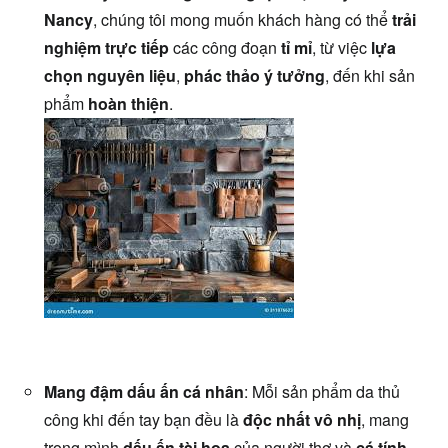
Nancy
, chúng tôi mong muốn khách hàng có thể
trải
nghiệm trực tiếp
các công đoạn
tỉ mỉ
, từ việc
lựa
chọn nguyên liệu
,
phác thảo ý tưởng
, đến khi sản
phẩm
hoàn thiện
.
Mang đậm dấu ấn cá nhân
: Mỗi sản phẩm da thủ
công khi đến tay bạn đều là
độc nhất vô nhị
, mang
trong mình
dấu ấn tài hoa
của người thợ và
cá tính