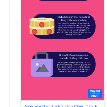
May 03
2025
Giày Mọi Nam Da Bò Tăng Chiều Cao: Bí