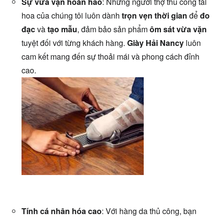
Sự vừa vặn hoàn hảo
: Những người thợ thủ công tài
hoa của chúng tôi luôn dành
trọn vẹn thời gian
để
đo
đạc
và
tạo mẫu
, đảm bảo sản phẩm
ôm sát vừa vặn
tuyệt đối với từng khách hàng.
Giày Hải Nancy
luôn
cam kết mang đến sự thoải mái và phong cách đỉnh
cao.
Tính cá nhân hóa cao
: Với hàng da thủ công, bạn