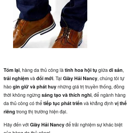
Tóm lại
, hàng da thủ công là
tinh hoa hội tụ
giữa
di sản
,
trải nghiệm
và
đổi mới
. Tại
Giày Hải Nancy
, chúng tôi tự
hào
gìn giữ và phát huy
những giá trị truyền thống, đồng
thời không ngừng
sáng tạo và thích nghi
, để ngành hàng
da thủ công có thể
tiếp tục phát triển
và khẳng định
vị thế
riêng
trong thị trường hiện đại.
Hãy đến với
Giày Hải Nancy
để trải nghiệm sự khác biệt
của hàng da thủ công!