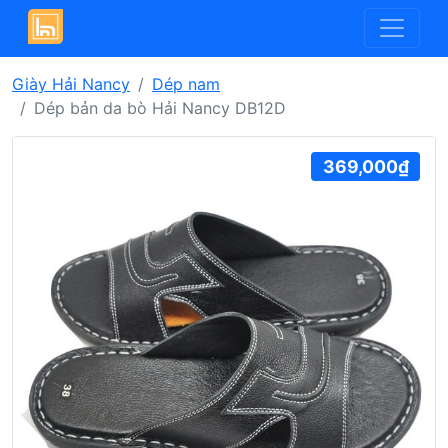
Giày Hải Nancy
Dép nam
Dép bản da bò Hải Nancy DB12D
369,000₫
Previous
Next