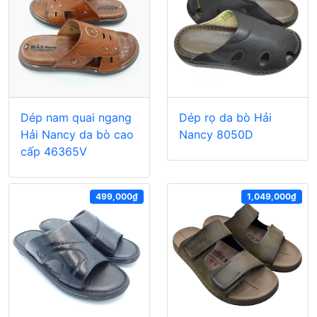
Dép nam quai ngang
Dép rọ da bò Hải
Hải Nancy da bò cao
Nancy 8050D
cấp 46365V
499,000₫
1,049,000₫