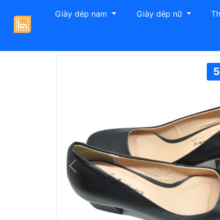
Giày dép nam
Giày dép nữ
Th
Giày Hải Nancy
Giày cao gót
Giày cao
5
Previous