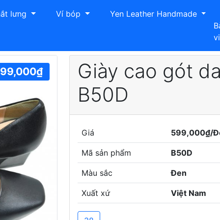
ắt lưng
Ví bóp
Yen Leather Handmade
B
v
 gót da bò Hải Nancy B50D
Giày cao gót d
99,000₫
B50D
Giá
599,000₫/Đ
Mã sản phẩm
B50D
Next
Màu sắc
Đen
Xuất xứ
Việt Nam