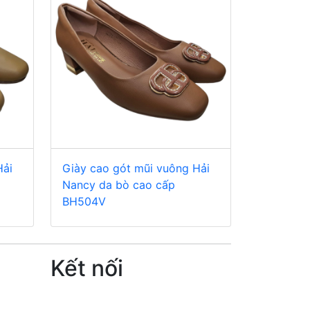
Hải
Giày cao gót mũi vuông Hải
Nancy da bò cao cấp
BH504V
Kết nối