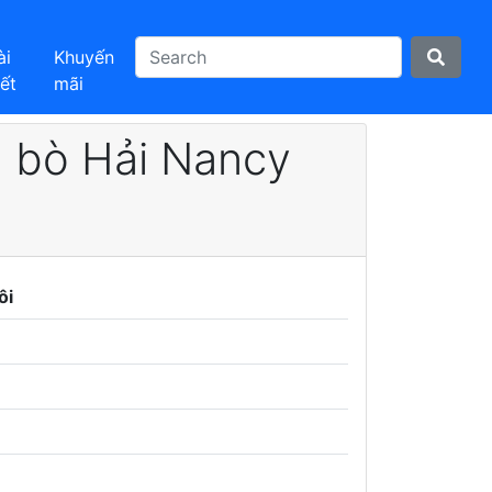
ài
Khuyến
iết
mãi
a bò Hải Nancy
ôi