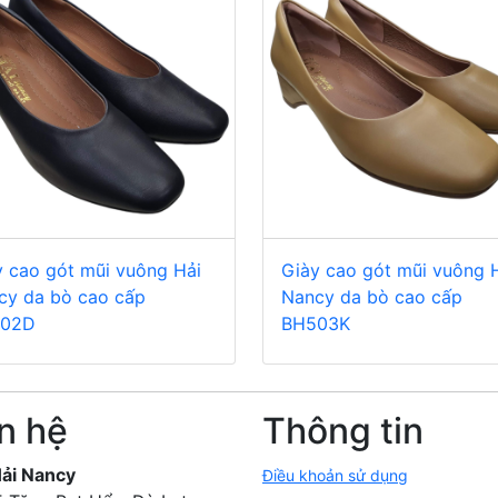
y cao gót mũi vuông Hải
Giày cao gót mũi vuông 
cy da bò cao cấp
Nancy da bò cao cấp
02D
BH503K
n hệ
Thông tin
Hải Nancy
Điều khoản sử dụng