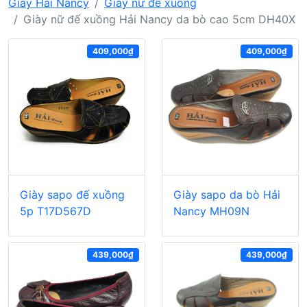
Giày Hải Nancy
Giày nữ đế xuồng
Giày nữ đế xuồng Hải Nancy da bò cao 5cm DH40X
409,000₫
409,000₫
Giày sapo đế xuồng
Giày sapo da bò Hải
5p T17D567D
Nancy MH09N
439,000₫
439,000₫