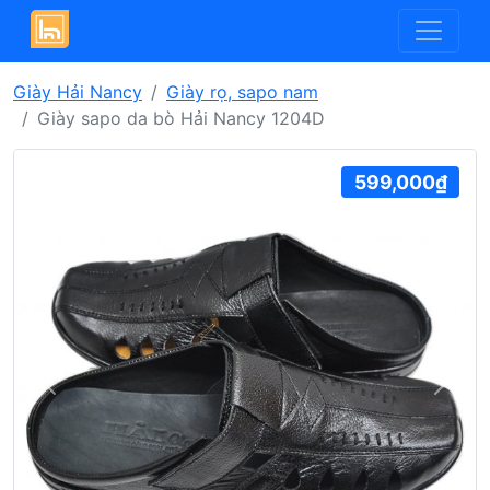
Giày Hải Nancy
Giày rọ, sapo nam
Giày sapo da bò Hải Nancy 1204D
599,000₫
Previous
Next