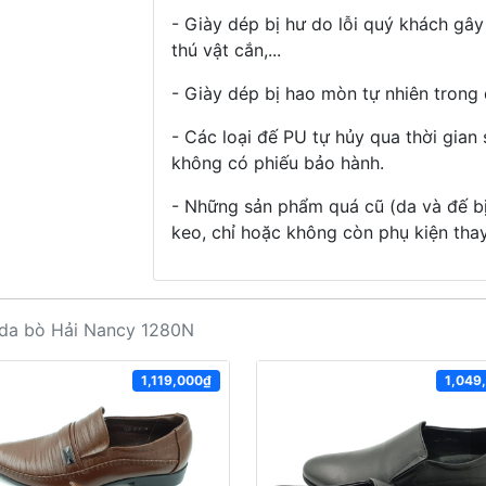
- Giày dép bị hư do lỗi quý khách gây
thú vật cắn,...
- Giày dép bị hao mòn tự nhiên trong 
- Các loại đế PU tự hủy qua thời gian
không có phiếu bảo hành.
- Những sản phẩm quá cũ (da và đế b
keo, chỉ hoặc không còn phụ kiện thay
 da bò Hải Nancy 1280N
1,119,000₫
1,049