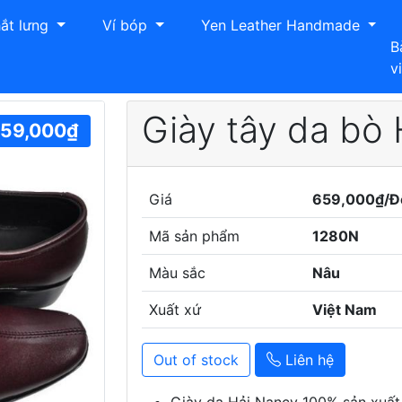
ắt lưng
Ví bóp
Yen Leather Handmade
B
v
 da bò Hải Nancy 1280N
Giày tây da bò
59,000₫
Giá
659,000₫/Đ
Mã sản phẩm
1280N
Màu sắc
Nâu
Xuất xứ
Việt Nam
Next
Out of stock
Liên hệ