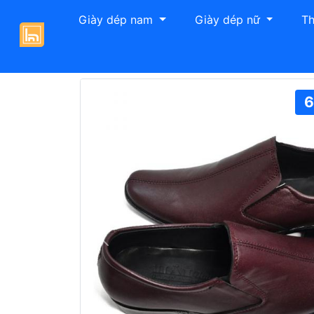
Giày dép nam
Giày dép nữ
Th
Giày Hải Nancy
Giày tây nam
Giày tây
6
Previous