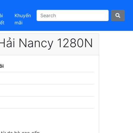
ài
Khuyến
iết
mãi
 Hải Nancy 1280N
ôi