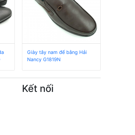
da
Giày tây nam đế bằng Hải
D
Nancy G1819N
Kết nối