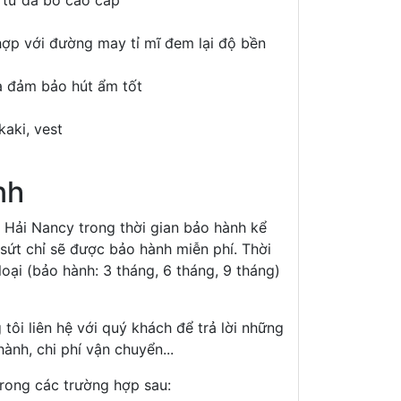
 từ da bò cao cấp
hợp với đường may tỉ mĩ đem lại độ bền
a đảm bảo hút ẩm tốt
kaki, vest
nh
Hải Nancy trong thời gian bảo hành kể
sứt chỉ sẽ được bảo hành miễn phí.
Thời
oại (bảo hành: 3 tháng, 6 tháng, 9 tháng)
tôi liên hệ với quý khách để trả lời những
hành, chi phí vận chuyển..
.
rong các trường hợp sau: