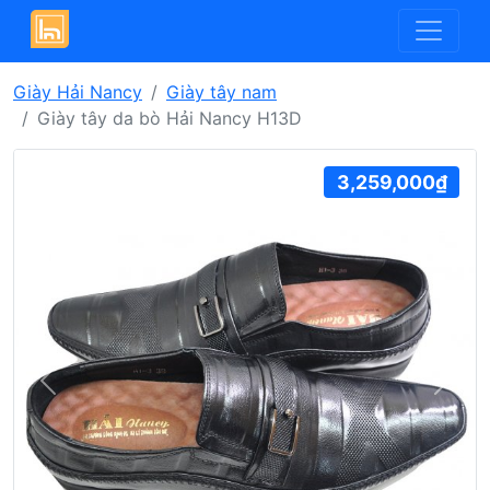
Giày Hải Nancy
Giày tây nam
Giày tây da bò Hải Nancy H13D
3,259,000₫
Previous
Next