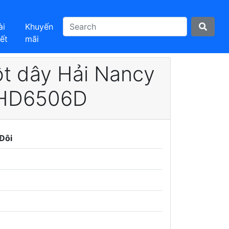
ài
Khuyến
iết
mãi
ột dây Hải Nancy
 HD6506D
Đôi