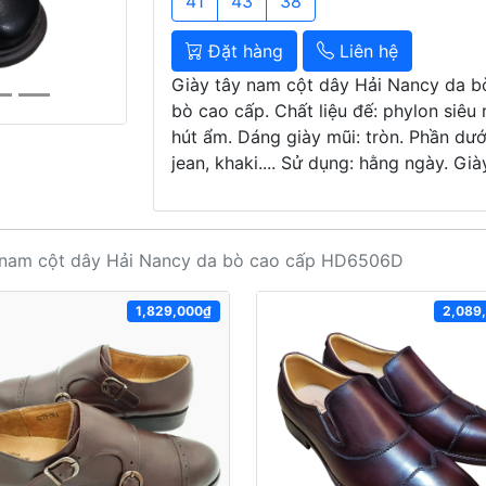
41
43
38
Đặt hàng
Liên hệ
Giày tây nam cột dây Hải Nancy da b
bò cao cấp. Chất liệu đế: phylon siêu 
hút ẩm. Dáng giày mũi: tròn. Phần dưới
jean, khaki.... Sử dụng: hằng ngày. Gi
 nam cột dây Hải Nancy da bò cao cấp HD6506D
1,829,000₫
2,089