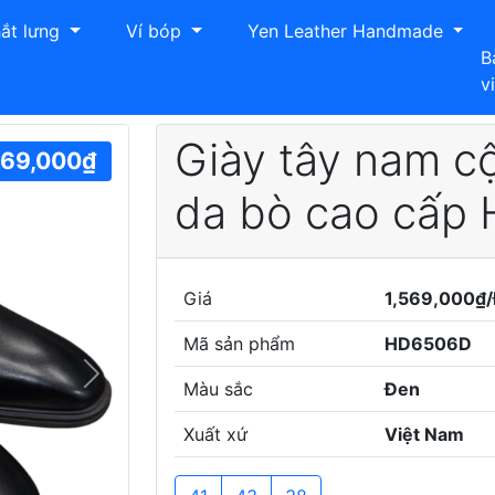
ắt lưng
Ví bóp
Yen Leather Handmade
B
v
 nam cột dây Hải Nancy da bò cao cấp HD6506D
Giày tây nam c
569,000₫
da bò cao cấp
Giá
1,569,000₫/
Mã sản phẩm
HD6506D
Next
Màu sắc
Đen
Xuất xứ
Việt Nam