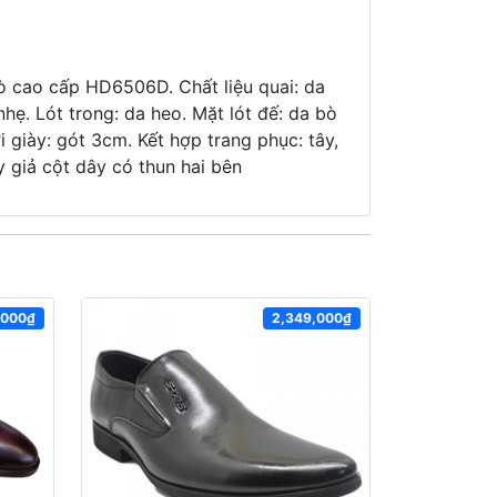
ò cao cấp HD6506D. Chất liệu quai: da
nhẹ. Lót trong: da heo. Mặt lót đế: da bò
 giày: gót 3cm. Kết hợp trang phục: tây,
ày giả cột dây có thun hai bên
,000₫
2,349,000₫