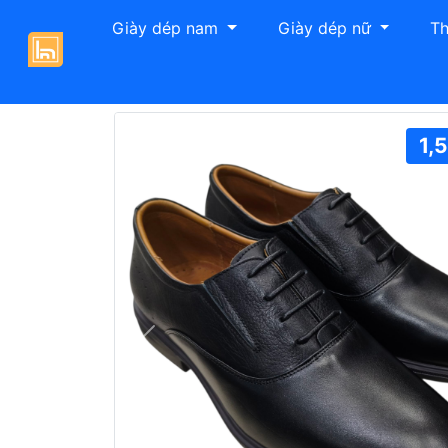
Giày dép nam
Giày dép nữ
Th
Giày Hải Nancy
Giày tây nam
Giày tây
1,
Previous