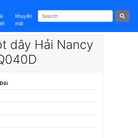
ài
Khuyến
iết
mãi
ột dây Hải Nancy
 Q040D
Đôi