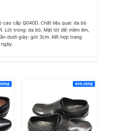
 cao cấp Q040D. Chất liệu quai: da bò
R. Lót trong: da bò. Mặt lót đế: mềm êm,
hần dưới giày: gót 3cm. Kết hợp trang
 ngày.
,000₫
659,000₫