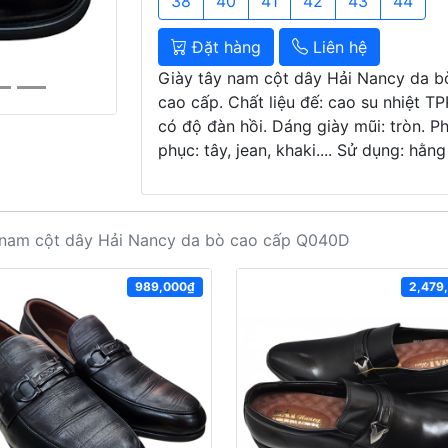
38
40
41
42
43
44
Đặt hàng
Liên hệ
Giày tây nam cột dây Hải Nancy da bò
cao cấp. Chất liệu đế: cao su nhiệt TP
có độ đàn hồi. Dáng giày mũi: tròn. P
phục: tây, jean, khaki.... Sử dụng: hằng
 nam cột dây Hải Nancy da bò cao cấp Q040D
989,000₫
2,479