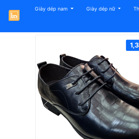
Giày dép nam
Giày dép nữ
Th
Giày Hải Nancy
Giày tây nam
Giày tây
1,
Previous