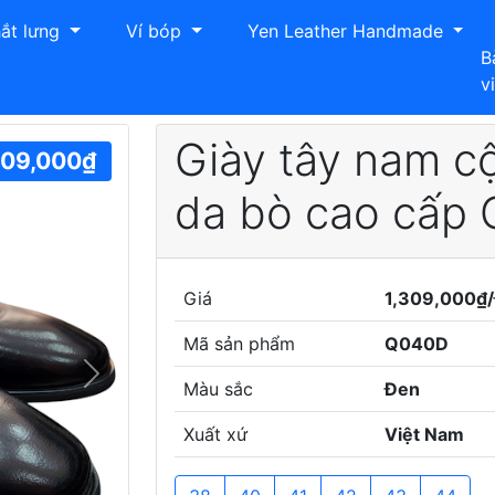
ắt lưng
Ví bóp
Yen Leather Handmade
B
v
 nam cột dây Hải Nancy da bò cao cấp Q040D
Giày tây nam c
309,000₫
da bò cao cấp
Giá
1,309,000₫/
Mã sản phẩm
Q040D
Next
Màu sắc
Đen
Xuất xứ
Việt Nam