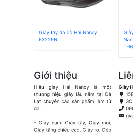
Giày tây da bò Hải Nancy
Già
KX229N
Nan
TH6
Giới thiệu
Liê
Hiệu giày Hải Nancy là một
Giày 
thương hiệu giày lâu năm tại Đà
15E
Lạt chuyên các sản phẩm làm từ
3C 
da:
09
- Giày nam: Giày tây, Giày mọi,
Giày tăng chiều cao, Giày rọ, Dép