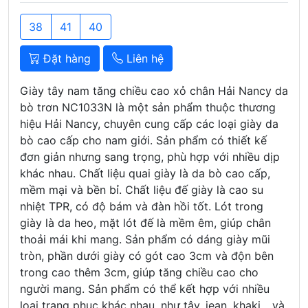
38
41
40
Đặt hàng
Liên hệ
Giày tây nam tăng chiều cao xỏ chân Hải Nancy da
bò trơn NC1033N là một sản phẩm thuộc thương
hiệu Hải Nancy, chuyên cung cấp các loại giày da
bò cao cấp cho nam giới. Sản phẩm có thiết kế
đơn giản nhưng sang trọng, phù hợp với nhiều dịp
khác nhau. Chất liệu quai giày là da bò cao cấp,
mềm mại và bền bỉ. Chất liệu đế giày là cao su
nhiệt TPR, có độ bám và đàn hồi tốt. Lót trong
giày là da heo, mặt lót đế là mềm êm, giúp chân
thoải mái khi mang. Sản phẩm có dáng giày mũi
tròn, phần dưới giày có gót cao 3cm và độn bên
trong cao thêm 3cm, giúp tăng chiều cao cho
người mang. Sản phẩm có thể kết hợp với nhiều
loại trang phục khác nhau, như tây, jean, khaki... và