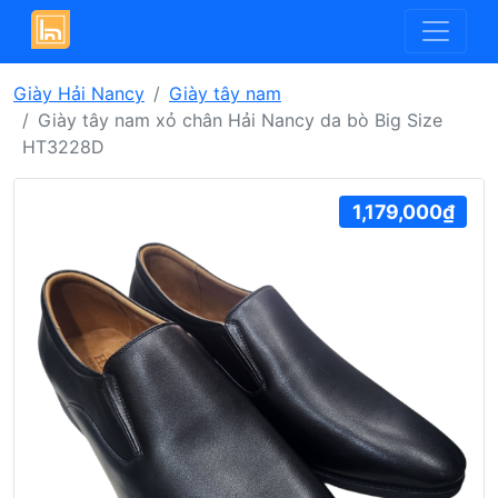
Giày Hải Nancy
Giày tây nam
Giày tây nam xỏ chân Hải Nancy da bò Big Size
HT3228D
1,179,000₫
Previous
Next