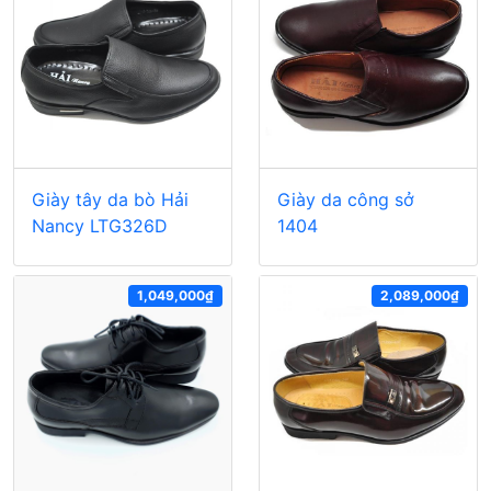
Giày tây da bò Hải
Giày da công sở
Nancy LTG326D
1404
1,049,000₫
2,089,000₫